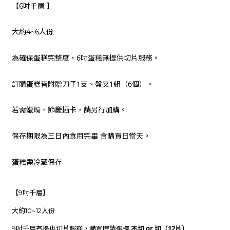
【6吋千層 】
大約4~6人份
6吋蛋糕無提供切片服務
為確保蛋糕完整度，
。
訂購蛋糕皆附贈刀子1支、盤叉1組（6個）。
若需蠟燭、節慶插卡，請另行加購。
三日內
保存期限為
食用完畢 含購買日當天。
冷藏
蛋糕需
保存
【9吋千層】
大約10~12人份
不切 or 切（12片）
9吋千層有提供切片服務，購買時請選擇