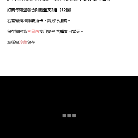
盤叉2組（12個）
訂購每顆蛋糕皆附贈
若需蠟燭和節慶插卡，請另行加購。
三日內
保存期限為
食用完畢 含購買日當天。
冷藏
蛋糕需
保存