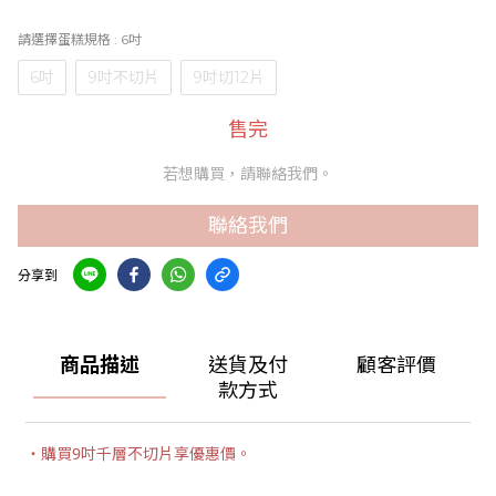
請選擇蛋糕規格
: 6吋
6吋
9吋不切片
9吋切12片
售完
若想購買，請聯絡我們。
聯絡我們
分享到
商品描述
送貨及付
顧客評價
款方式
・購買9吋千層不切片享優惠價。